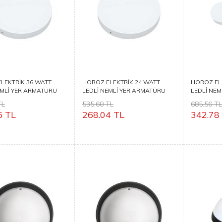
LEKTRİK 36 WATT
HOROZ ELEKTRİK 24 WATT
HOROZ EL
EMLİ YER ARMATÜRÜ
LEDLİ NEMLİ YER ARMATÜRÜ
LEDLİ NE
 36
NORTON 24
FARADAY 
TL
535.60 TL
685.56 T
5 TL
268.04 TL
342.78