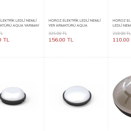
LEKTRİK LEDLİ NEMLİ
HOROZ ELEKTRİK LEDLİ NEMLİ
HOROZ EL
ATÜRÜ AQUA YARIMAY
YER ARMATÜRÜ AQUA
LEDLİ NE
DOLUNAY
AYDOS 15
TL
325.00 TL
218.00 T
0 TL
156.00 TL
110.00