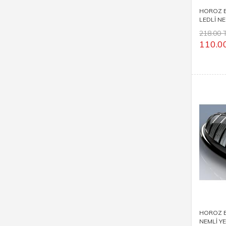
HOROZ E
LEDLİ N
ARTOS 1
218.00 
110.0
HOROZ E
NEMLİ Y