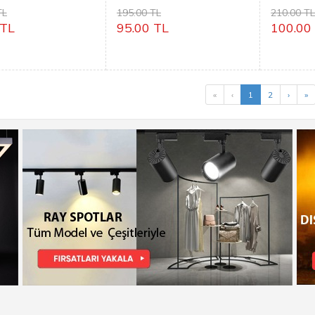
YARIMAY
DOLUNAY
TL
195.00 TL
210.00 T
 TL
95.00 TL
100.00
«
‹
1
2
›
»