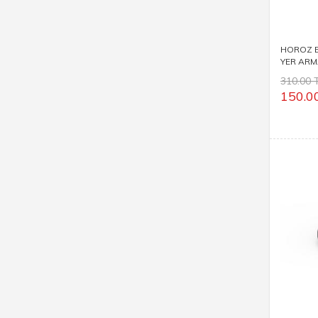
HOROZ E
YER ARM
310.00 
150.0