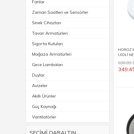
Fanlar
Zaman Saatleri ve Sensörler
Sinek Cihazları
Tavan Armatürleri
Sigorta Kutuları
HOROZ E
Mağaza Armatürleri
LEDLİ N
NORTON
698.89 
Gece Lambaları
349.4
Duylar
Avizeler
Akıllı Ürünler
Güç Kaynağı
Vantilatörler
SEÇİMİ DARALTIN