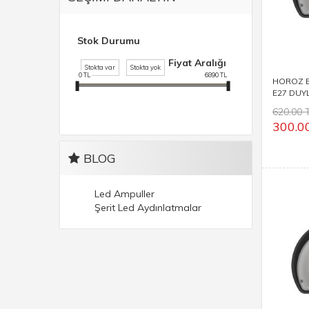
Stok Durumu
Fiyat Aralığı
Stokta var
Stokta yok
0
TL
6890
TL
HOROZ E
E27 DUY
ARMATÜ
620.00 
300.0
BLOG
Led Ampuller
Şerit Led Aydınlatmalar