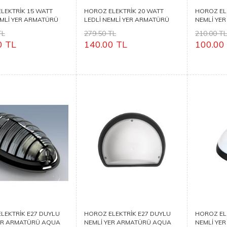
LEKTRİK 15 WATT
HOROZ ELEKTRİK 20 WATT
HOROZ EL
EMLİ YER ARMATÜRÜ
LEDLİ NEMLİ YER ARMATÜRÜ
NEMLİ YE
5
ARTOS 20
EKO
TL
279.50 TL
210.00 T
0 TL
140.00 TL
100.00
LEKTRİK E27 DUYLU
HOROZ ELEKTRİK E27 DUYLU
HOROZ EL
ER ARMATÜRÜ AQUA
NEMLİ YER ARMATÜRÜ AQUA
NEMLİ YE