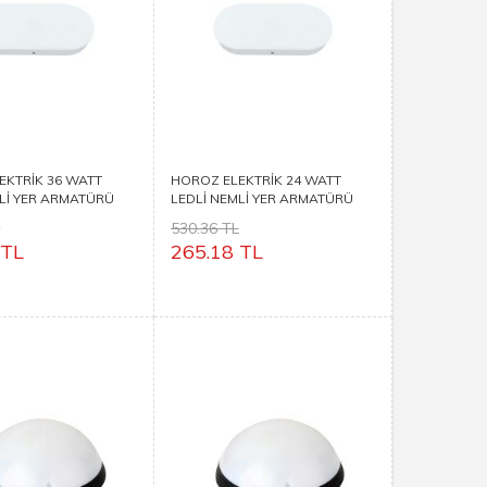
EKTRİK 36 WATT
HOROZ ELEKTRİK 24 WATT
MLİ YER ARMATÜRÜ
LEDLİ NEMLİ YER ARMATÜRÜ
36
FARADAY 24
L
530.36 TL
 TL
265.18 TL