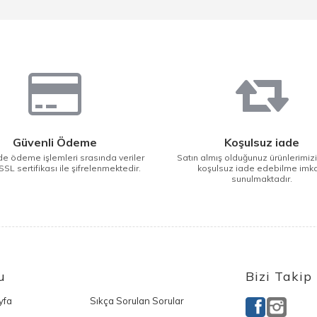
Güvenli Ödeme
Koşulsuz iade
e ödeme işlemleri srasında veriler
Satın almış olduğunuz ürünlerimiz
SSL sertifikası ile şifrelenmektedir.
koşulsuz iade edebilme imk
sunulmaktadır.
u
Bizi Takip
yfa
Sıkça Sorulan Sorular