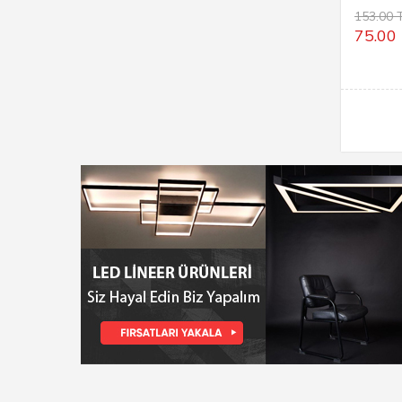
APLİK
153.00 
75.00