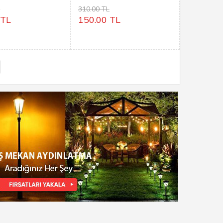
OPAL
L
310.00 TL
 TL
150.00 TL