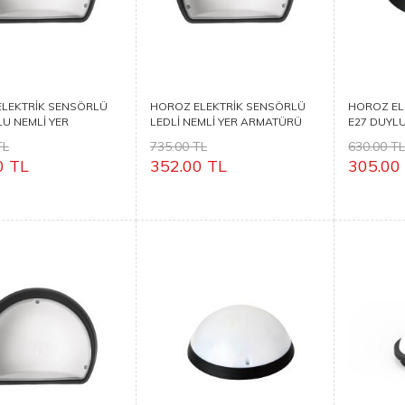
LEKTRİK SENSÖRLÜ
HOROZ ELEKTRİK SENSÖRLÜ
HOROZ EL
LU NEMLİ YER
LEDLİ NEMLİ YER ARMATÜRÜ
E27 DUYLU
RÜ AQUA YARIMAY
AQUA YARIMAY
ARMATÜR
TL
735.00 TL
630.00 T
0 TL
352.00 TL
305.00