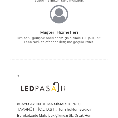
edebilme imkanı sunulmaktadır.
Müşteri Hizmetleri
Tüm soru, görüş ve önerileriniz için bizimle +90 (531) 721
14 00 No'lu telefondan iletişime geçebilirsiniz.
<
© AYM AYDINLATMA MİMARLIK PROJE
TAAHHÜT TİC.LTD.ŞTİ., Tüm hakları saklıdır
Bereketzade Mah. İpek Çıkmazı Sk. Ortak Han