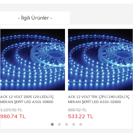
- İlgili Ürünler -
ACK 12 VOLT 2835 120 LEDLİ İÇ
ACK 12 VOLT TEK ÇİPLİ 240 LEDLİ İÇ
MEKAN ŞERİT LED AS01-00600
MEKAN ŞERİT LED AS01-02800
1,225.92 TL
666.52 TL
980.74
TL
533.22
TL