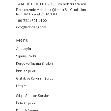
TAAHHÜT TİC.LTD.ŞTİ., Tüm hakları saklıdır
Bereketzade Mah. İpek Çıkmazı Sk. Ortak Han
No:13/A Beyoğlu/İSTANBUL
+90 (531) 721 14 00
info@ledpasaji.com
Menu
Anasayfa
Sipariş Takibi
Kargo ve Taşıma Bilgileri
İade Koşulları
Gizlilik ve Kullanım Şartları
İletişim
Sıkça Sorulan Sorular
İade Koşulları
Detaylı Arama