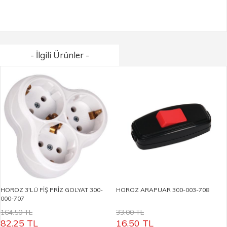
- İlgili Ürünler -
HOROZ 3'LÜ FİŞ PRİZ GOLYAT 300-
HOROZ ARAPUAR 300-003-708
000-707
164.50 TL
33.00 TL
82.25
TL
16.50
TL