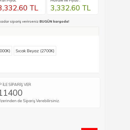
rün Fiyat:
Havale ile Fiyatı :
3,332.60
TL
3,332.60
TL
kadar sipariş verirseniz
BUGÜN kargoda!
000K)
Sıcak Beyaz (2700K)
İLE SİPARİŞ VER
11400
rinden de Sipariş Verebilirsiniz.