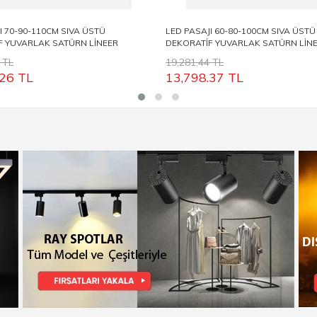
I 70-90-110CM SIVA ÜSTÜ
LED PASAJI 60-80-100CM SIVA ÜSTÜ
F YUVARLAK SATÜRN LİNEER
DEKORATİF YUVARLAK SATÜRN LİN
LP5031
ARMATÜR LP5030
 TL
19,281.44 TL
.26
TL
13,798.37
TL