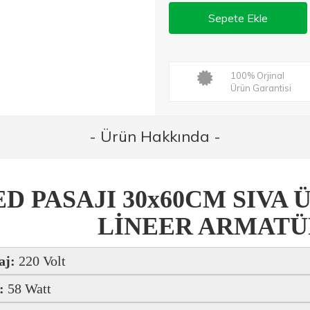
Sepete Ekle
100% Orjinal
Ürün Garantisi
- Ürün Hakkında -
ED PASAJI 30x60CM SIVA
LİNEER ARMATÜR
aj:
220 Volt
:
58 Watt