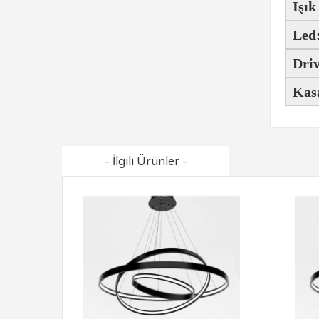
Işık
Led
Driv
Kas
- İlgili Ürünler -