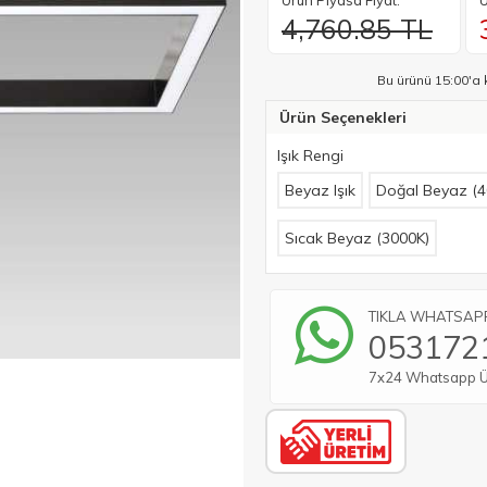
Ürün Piyasa Fiyat:
Ü
4,760.85 TL
Bu ürünü 15:00'a 
Ürün Seçenekleri
Işık Rengi
Beyaz Işık
Doğal Beyaz (4
Sıcak Beyaz (3000K)
TIKLA WHATSAPP 
053172
7x24 Whatsapp Üze