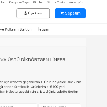
lları
Kargo ve Taşıma Bilgileri
Sipariş Takibi
Anasayfa
Sepetim
Üye Girişi
k ve Kullanım Şartları
İletişim
SIVA ÜSTÜ DİKDÖRTGEN LİNEER
ri için irtibata geçebilirsiniz. Ürün boyutları 30x60cm
çülerinde üretilebilir. Ürünlerimiz %100 yerli
için irtibata geçebilirsiniz, istediğiniz adette üretim