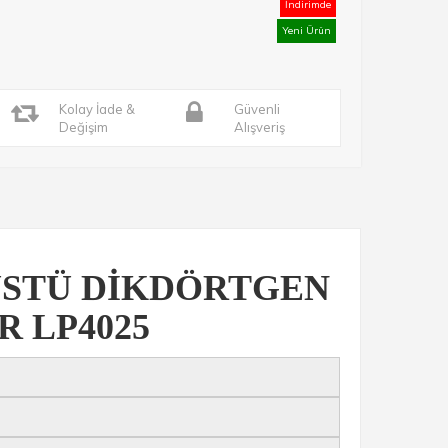
İndirimde
Yeni Ürün
Kolay İade &
Güvenli
Değişim
Alışveriş
 ÜSTÜ DİKDÖRTGEN
 LP4025