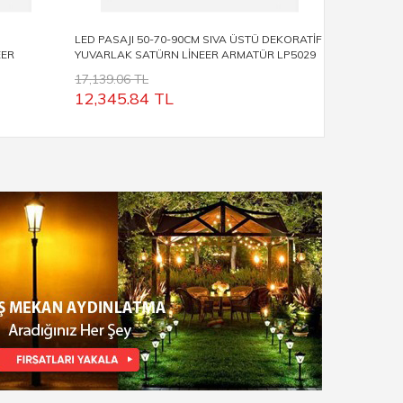
LED PASAJI 50-70-90CM SIVA ÜSTÜ DEKORATİF
LED PASAJI
EER
YUVARLAK SATÜRN LİNEER ARMATÜR LP5029
YUVARLAK 
17,139.06 TL
15,091.89
12,345.84
TL
10,651.