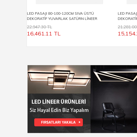
LED PASAJI 80-100-120CM SIVA ÜSTÜ
LED PASAJ
DEKORATİF YUVARLAK SATÜRN LİNEER
DEKORATİ
ARMATÜR LP5032
ARMATÜR 
22,947.30 TL
21,281.00
16,461.11
TL
15,154