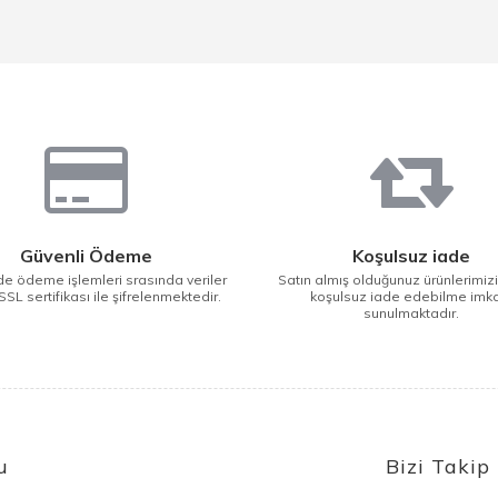
Güvenli Ödeme
Koşulsuz iade
e ödeme işlemleri srasında veriler
Satın almış olduğunuz ürünlerimiz
SSL sertifikası ile şifrelenmektedir.
koşulsuz iade edebilme imk
sunulmaktadır.
u
Bizi Takip