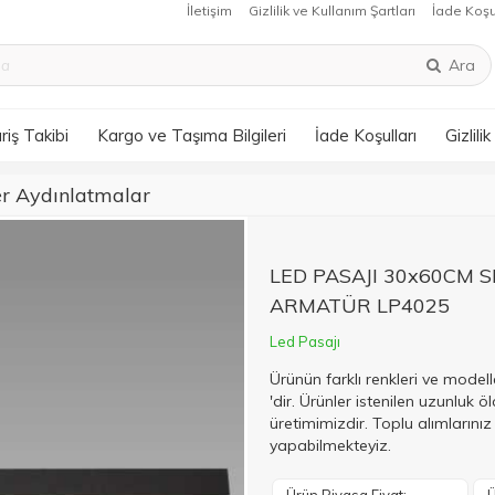
İletişim
Gizlilik ve Kullanım Şartları
İade Koşu
Ara
riş Takibi
Kargo ve Taşıma Bilgileri
İade Koşulları
Gizlili
er Aydınlatmalar
LED PASAJI 30x60CM 
ARMATÜR LP4025
Led Pasajı
Ürünün farklı renkleri ve modelle
'dir. Ürünler istenilen uzunluk öl
üretimimizdir. Toplu alımlarınız 
yapabilmekteyiz.