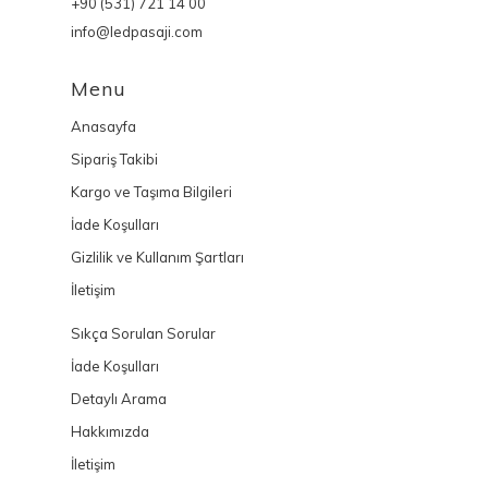
+90 (531) 721 14 00
info@ledpasaji.com
Menu
Anasayfa
Sipariş Takibi
Kargo ve Taşıma Bilgileri
İade Koşulları
Gizlilik ve Kullanım Şartları
İletişim
Sıkça Sorulan Sorular
İade Koşulları
Detaylı Arama
Hakkımızda
İletişim