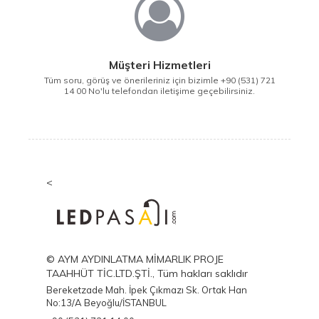
Müşteri Hizmetleri
Tüm soru, görüş ve önerileriniz için bizimle +90 (531) 721
14 00 No'lu telefondan iletişime geçebilirsiniz.
<
© AYM AYDINLATMA MİMARLIK PROJE
TAAHHÜT TİC.LTD.ŞTİ., Tüm hakları saklıdır
Bereketzade Mah. İpek Çıkmazı Sk. Ortak Han
No:13/A Beyoğlu/İSTANBUL