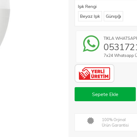
Işık Rengi
Beyaz Işık
Günışığı
TIKLA WHATSAPP 
053172
7x24 Whatsapp Üze
Sepete Ekle
100% Orjinal
Ürün Garantisi