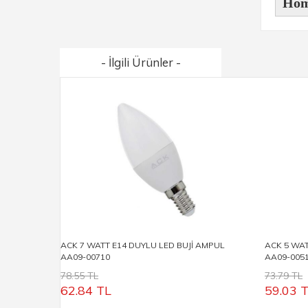
Hom
- İlgili Ürünler -
ACK 7 WATT E14 DUYLU LED BUJİ AMPUL
ACK 5 WAT
AA09-00710
AA09-005
78.55 TL
73.79 TL
62.84
TL
59.03
T