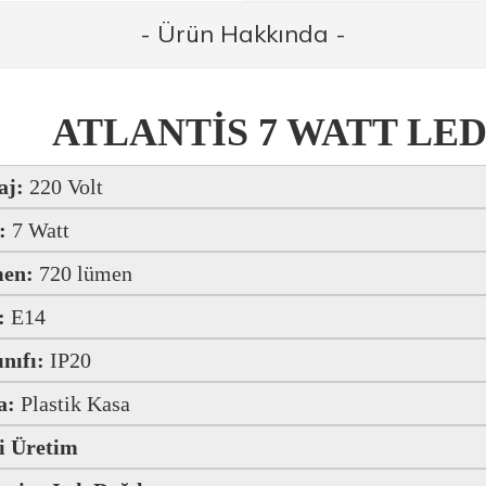
- Ürün Hakkında -
ATLANTİS 7 WATT LED
aj:
220 Volt
:
7 Watt
en:
720 lümen
:
E
14
ınıfı:
IP20
a:
Plastik Kasa
i Üretim