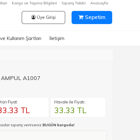
lları
Kargo ve Taşıma Bilgileri
Sipariş Takibi
Anasayfa
Sepetim
Üye Girişi
k ve Kullanım Şartları
İletişim
D AMPUL A1007
rün Fiyat:
Havale ile Fiyatı :
33.33
TL
33.33
TL
kadar sipariş verirseniz
BUGÜN kargoda!