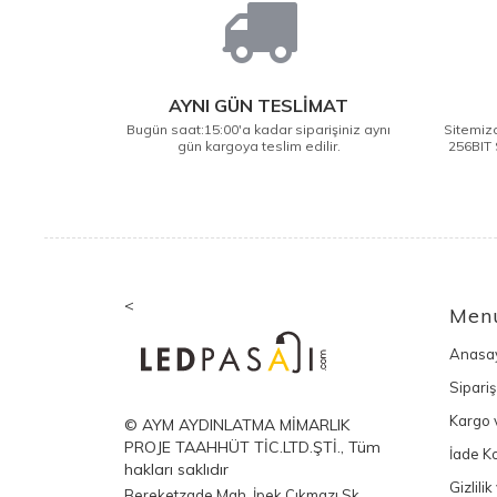
AYNI GÜN TESLİMAT
Bugün saat:15:00'a kadar siparişiniz aynı
Sitemizd
gün kargoya teslim edilir.
256BIT 
<
Men
Anasa
Sipariş
Kargo v
© AYM AYDINLATMA MİMARLIK
PROJE TAAHHÜT TİC.LTD.ŞTİ., Tüm
İade Ko
hakları saklıdır
Gizlili
Bereketzade Mah. İpek Çıkmazı Sk.