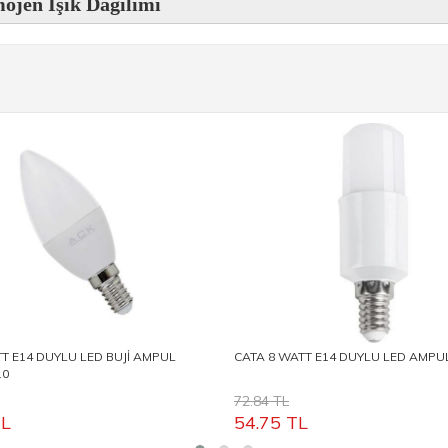
ojen Işık Dağılımı
T E14 DUYLU LED BUJİ AMPUL
CATA 8 WATT E14 DUYLU LED AMPUL
10
72.84 TL
L
54.75
TL