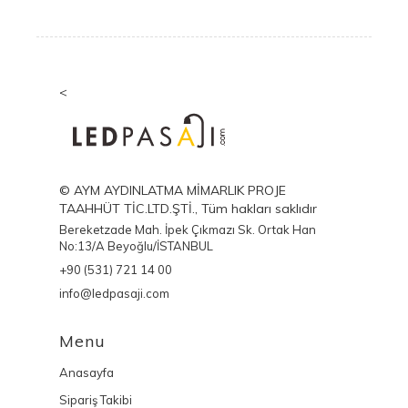
<
© AYM AYDINLATMA MİMARLIK PROJE
TAAHHÜT TİC.LTD.ŞTİ., Tüm hakları saklıdır
Bereketzade Mah. İpek Çıkmazı Sk. Ortak Han
No:13/A Beyoğlu/İSTANBUL
+90 (531) 721 14 00
info@ledpasaji.com
Menu
Anasayfa
Sipariş Takibi