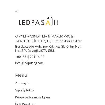
<
© AYM AYDINLATMA MİMARLIK PROJE
TAAHHÜT TİC.LTD.ŞTİ., Tüm hakları saklıdır
Bereketzade Mah. İpek Çıkmazı Sk. Ortak Han
No:13/A Beyoğlu/İSTANBUL
+90 (531) 721 14 00
info@ledpasaji.com
Menu
Anasayfa
Sipariş Takibi
Kargo ve Taşıma Bilgileri
İade Koşulları