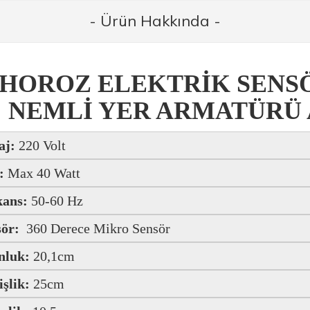
- Ürün Hakkında -
HOROZ ELEKTRİK SENS
NEMLİ YER ARMATÜRÜ
aj:
220 Volt
:
Max 40 Watt
kans:
50-60 Hz
sör:
360 Derece Mikro Sensör
nluk:
20,1cm
şlik:
25cm