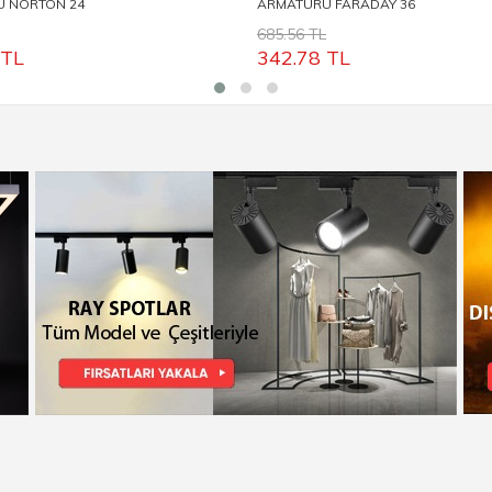
 NORTON 24
ARMATÜRÜ FARADAY 36
685.56 TL
TL
342.78
TL