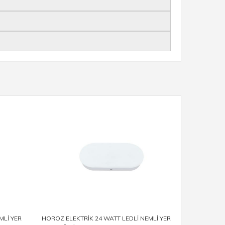
MLİ YER
HOROZ ELEKTRİK 24 WATT LEDLİ NEMLİ YER
HOROZ ELE