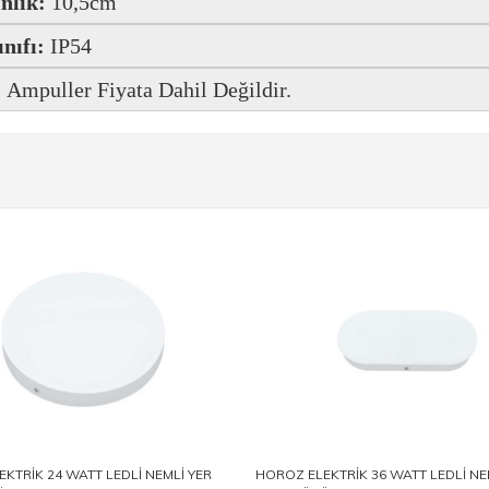
nlik:
10,5cm
ınıfı:
IP54
:
Ampuller Fiyata Dahil Değildir.
KTRİK 24 WATT LEDLİ NEMLİ YER
HOROZ ELEKTRİK 36 WATT LEDLİ NE