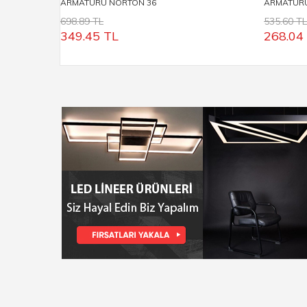
ARMATÜRÜ NORTON 36
ARMATÜRÜ
698.89 TL
535.60 TL
349.45
TL
268.04