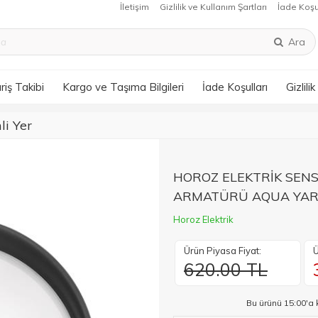
İletişim
Gizlilik ve Kullanım Şartları
İade Koşu
Ara
riş Takibi
Kargo ve Taşıma Bilgileri
İade Koşulları
Gizlili
i Yer
HOROZ ELEKTRİK SENS
ARMATÜRÜ AQUA YAR
Horoz Elektrik
Ürün Piyasa Fiyat:
Ü
620.00 TL
Bu ürünü 15:00'a 