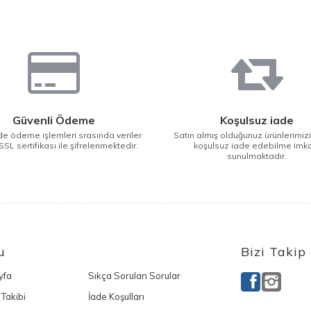
Güvenli Ödeme
Koşulsuz iade
e ödeme işlemleri srasında veriler
Satın almış olduğunuz ürünlerimiz
SSL sertifikası ile şifrelenmektedir.
koşulsuz iade edebilme imk
sunulmaktadır.
u
Bizi Takip
yfa
Sıkça Sorulan Sorular
 Takibi
İade Koşulları