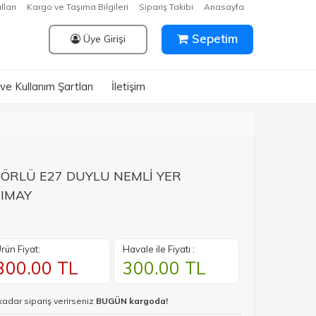
lları
Kargo ve Taşıma Bilgileri
Sipariş Takibi
Anasayfa
Sepetim
Üye Girişi
k ve Kullanım Şartları
İletişim
ÖRLÜ E27 DUYLU NEMLİ YER
IMAY
rün Fiyat:
Havale ile Fiyatı :
300.00
TL
300.00
TL
kadar sipariş verirseniz
BUGÜN kargoda!