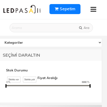
Sepetim
Ara
SEÇİMİ DARALTIN
Stok Durumu
Fiyat Aralığı
Stokta var
Stokta yok
0
TL
6890
TL