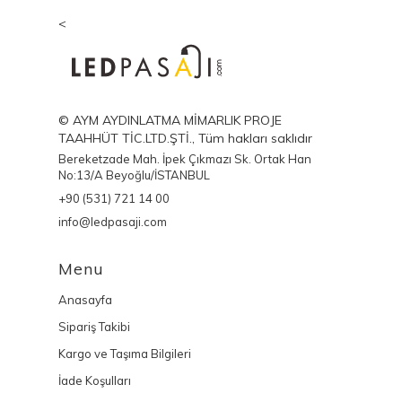
<
© AYM AYDINLATMA MİMARLIK PROJE
TAAHHÜT TİC.LTD.ŞTİ., Tüm hakları saklıdır
Bereketzade Mah. İpek Çıkmazı Sk. Ortak Han
No:13/A Beyoğlu/İSTANBUL
+90 (531) 721 14 00
info@ledpasaji.com
Menu
Anasayfa
Sipariş Takibi
Kargo ve Taşıma Bilgileri
İade Koşulları