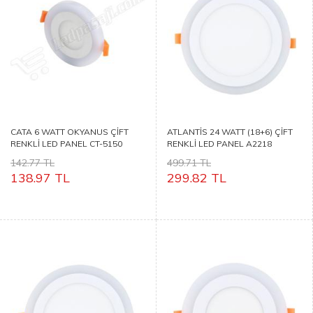
CATA 6 WATT OKYANUS ÇİFT
ATLANTİS 24 WATT (18+6) ÇİFT
RENKLİ LED PANEL CT-5150
RENKLİ LED PANEL A2218
142.77 TL
499.71 TL
138.97 TL
299.82 TL