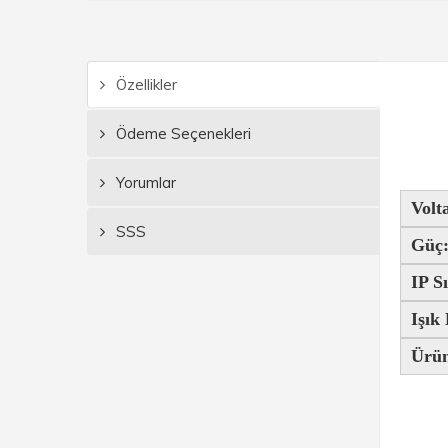
Özellikler
Ödeme Seçenekleri
Yorumlar
Volt
SSS
Güç
IP Sı
Işık
Ürün