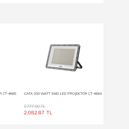
R CT-4665
CATA 300 WATT SMD LED PROJEKTÖR CT-4664
CATA 200 
2,777.00 TL
1,851.49 T
2,082.87
TL
1,388.7