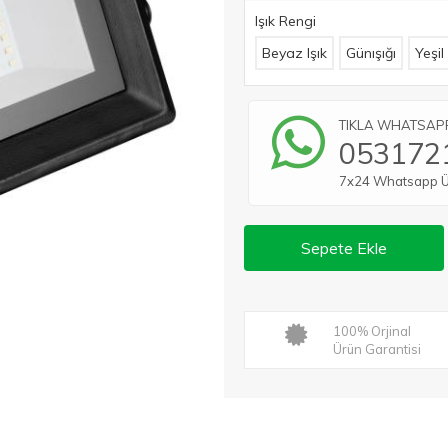
Işık Rengi
Beyaz Işık
Günışığı
Yeşil 
TIKLA WHATSAPP 
053172
7x24 Whatsapp Üze
Sepete Ekle
100% Orjinal
Ürün Garantisi