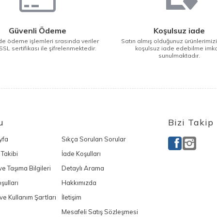
Güvenli Ödeme
Koşulsuz iade
e ödeme işlemleri srasında veriler
Satın almış olduğunuz ürünlerimiz
SSL sertifikası ile şifrelenmektedir.
koşulsuz iade edebilme imk
sunulmaktadır.
u
Bizi Takip
yfa
Sıkça Sorulan Sorular
 Takibi
İade Koşulları
e Taşıma Bilgileri
Detaylı Arama
şulları
Hakkımızda
k ve Kullanım Şartları
İletişim
Mesafeli Satış Sözleşmesi