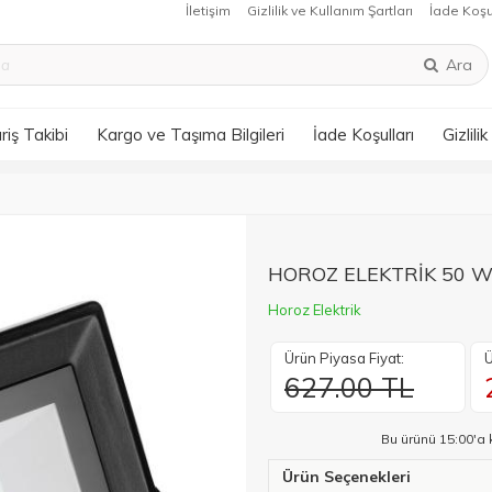
İletişim
Gizlilik ve Kullanım Şartları
İade Koşu
Ara
riş Takibi
Kargo ve Taşıma Bilgileri
İade Koşulları
Gizlili
HOROZ ELEKTRİK 50 W
Horoz Elektrik
Ürün Piyasa Fiyat:
Ü
627.00 TL
Bu ürünü 15:00'a 
Ürün Seçenekleri