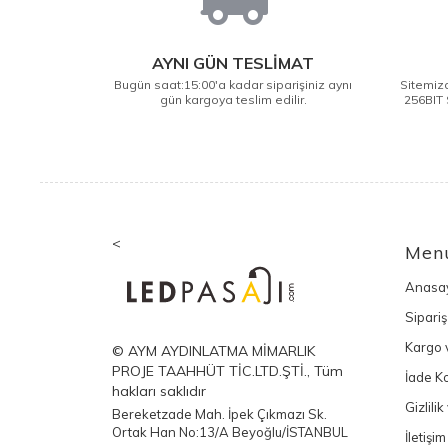
AYNI GÜN TESLİMAT
Bugün saat:15:00'a kadar siparişiniz aynı
Sitemizd
gün kargoya teslim edilir.
256BIT 
<
Men
Anasa
Sipariş
Kargo v
© AYM AYDINLATMA MİMARLIK
PROJE TAAHHÜT TİC.LTD.ŞTİ., Tüm
İade Ko
hakları saklıdır
Gizlili
Bereketzade Mah. İpek Çıkmazı Sk.
Ortak Han No:13/A Beyoğlu/İSTANBUL
İletişim