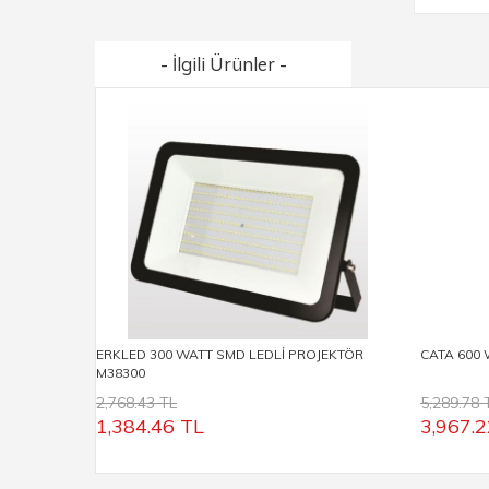
- İlgili Ürünler -
ERKLED 300 WATT SMD LEDLİ PROJEKTÖR
CATA 600 
M38300
2,768.43 TL
5,289.78 
1,384.46
TL
3,967.2