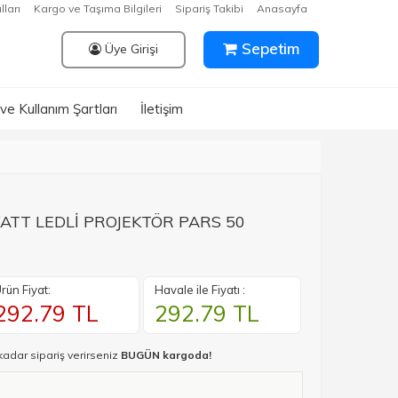
lları
Kargo ve Taşıma Bilgileri
Sipariş Takibi
Anasayfa
Sepetim
Üye Girişi
k ve Kullanım Şartları
İletişim
ATT LEDLİ PROJEKTÖR PARS 50
rün Fiyat:
Havale ile Fiyatı :
292.79
TL
292.79
TL
kadar sipariş verirseniz
BUGÜN kargoda!