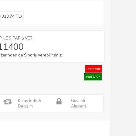
(
313.74
TL)
İLE SİPARİŞ VER
11400
rinden de Sipariş Verebilirsiniz.
İndirimde
Yeni Ürün
Kolay İade &
Güvenli
Değişim
Alışveriş