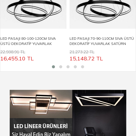
LED PASAJI 80-100-120CM SIVA
LED PASAJI 70-90-110CM SIVA ÜSTÜ
ÜSTÜ DEKORATİF YUVARLAK
DEKORATİF YUVARLAK SATÜRN
SATÜRN LİNEER ARMATÜR LP5032
LİNEER ARMATÜR LP5031
22,938.91 TL
21,273.22 TL
16,455.10
TL
15,148.72
TL