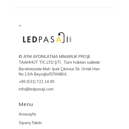
<
© AYM AYDINLATMA MİMARLIK PROJE
TAAHHÜT TİC.LTD.ŞTİ., Tüm hakları saklıdır
Bereketzade Mah. İpek Çıkmazı Sk. Ortak Han
No:13/A Beyoğlu/İSTANBUL
+90 (531) 721 14 00
info@ledpasaji.com
Menu
Anasayfa
Sipariş Takibi