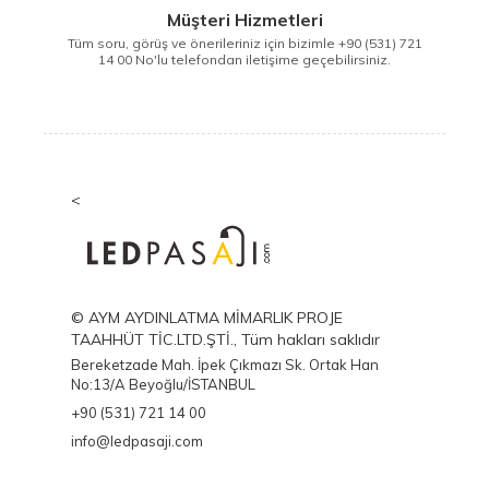
Müşteri Hizmetleri
Tüm soru, görüş ve önerileriniz için bizimle +90 (531) 721
14 00 No'lu telefondan iletişime geçebilirsiniz.
<
© AYM AYDINLATMA MİMARLIK PROJE
TAAHHÜT TİC.LTD.ŞTİ., Tüm hakları saklıdır
Bereketzade Mah. İpek Çıkmazı Sk. Ortak Han
No:13/A Beyoğlu/İSTANBUL
+90 (531) 721 14 00
info@ledpasaji.com