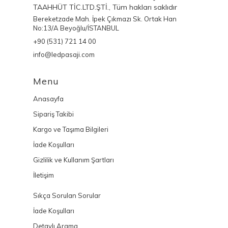
TAAHHÜT TİC.LTD.ŞTİ., Tüm hakları saklıdır
Bereketzade Mah. İpek Çıkmazı Sk. Ortak Han
No:13/A Beyoğlu/İSTANBUL
+90 (531) 721 14 00
info@ledpasaji.com
Menu
Anasayfa
Sipariş Takibi
Kargo ve Taşıma Bilgileri
İade Koşulları
Gizlilik ve Kullanım Şartları
İletişim
Sıkça Sorulan Sorular
İade Koşulları
Detaylı Arama