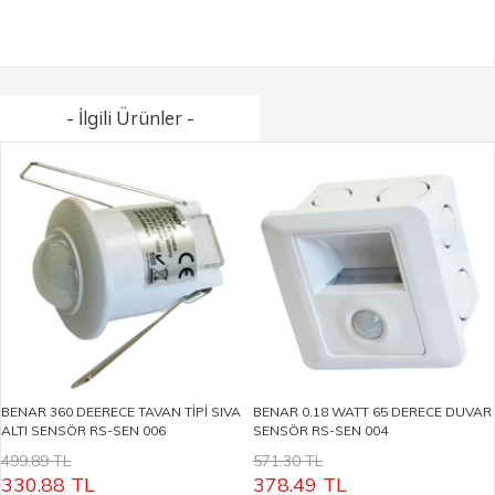
- İlgili Ürünler -
BENAR 360 DEERECE TAVAN TİPİ SIVA
BENAR 0.18 WATT 65 DERECE DUVAR
ALTI SENSÖR RS-SEN 006
SENSÖR RS-SEN 004
499.89 TL
571.30 TL
330.88
TL
378.49
TL