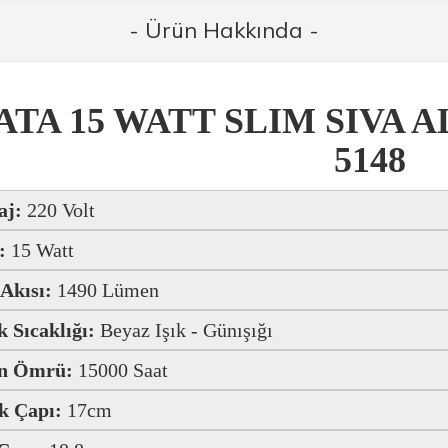
- Ürün Hakkında -
ATA 15 WATT SLIM SIVA A
5148
aj:
220 Volt
:
15 Watt
 Akısı:
1490 Lümen
 Sıcaklığı:
Beyaz Işık - Günışığı
n Ömrü:
15000 Saat
k Çapı:
17cm