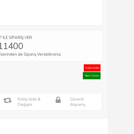
İLE SİPARİŞ VER
11400
rinden de Sipariş Verebilirsiniz.
İndirimde
Yeni Ürün
Kolay İade &
Güvenli
Değişim
Alışveriş