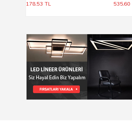
178.53
TL
535.60