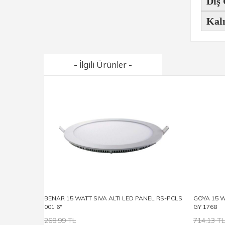
Dış 
Kalı
- İlgili Ürünler -
BENAR 15 WATT SIVA ALTI LED PANEL RS-PCLS
GOYA 15 W
001 6"
GY 1768
268.99 TL
714.13 TL