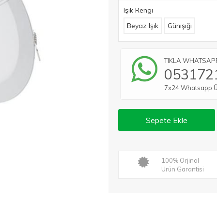
Işık Rengi
Beyaz Işık
Günışığı
TIKLA WHATSAPP 
053172
7x24 Whatsapp Üze
Sepete Ekle
100% Orjinal
Ürün Garantisi