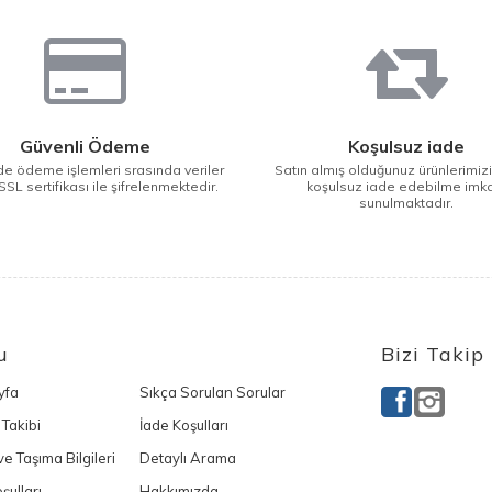
Güvenli Ödeme
Koşulsuz iade
e ödeme işlemleri srasında veriler
Satın almış olduğunuz ürünlerimiz
SSL sertifikası ile şifrelenmektedir.
koşulsuz iade edebilme imk
sunulmaktadır.
u
Bizi Takip
yfa
Sıkça Sorulan Sorular
 Takibi
İade Koşulları
e Taşıma Bilgileri
Detaylı Arama
şulları
Hakkımızda