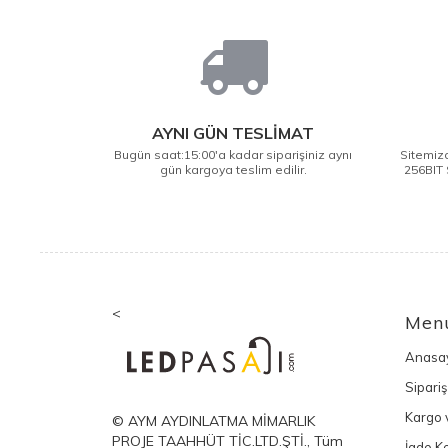
AYNI GÜN TESLİMAT
Bugün saat:15:00'a kadar siparişiniz aynı
Sitemizd
gün kargoya teslim edilir.
256BIT 
<
Men
Anasa
Sipariş
Kargo v
© AYM AYDINLATMA MİMARLIK
PROJE TAAHHÜT TİC.LTD.ŞTİ., Tüm
İade Ko