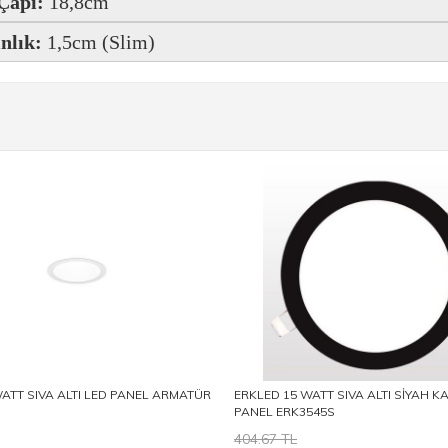
Çapı:
18,8cm
nlık:
1,5cm (Slim)
ATT SIVA ALTI LED PANEL ARMATÜR
ERKLED 15 WATT SIVA ALTI SİYAH K
PANEL ERK3545S
404.67 TL