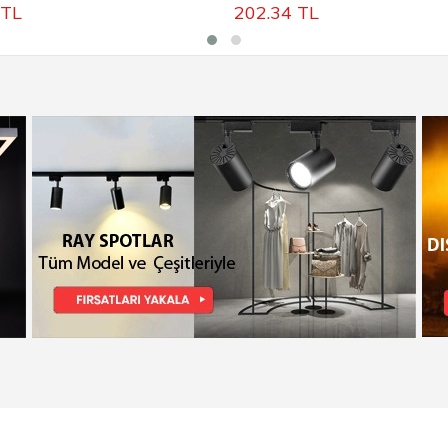
TL
202.34
TL