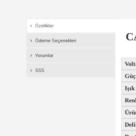
Özellikler
C
Ödeme Seçenekleri
Yorumlar
Volt
SSS
Güç
Işık
Renk
Ürü
Deli