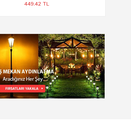
449.42
TL
172.82