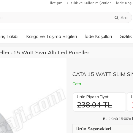
İletişim
Gizlilik ve Kullanım Şartları
İade Koşu
Ara
riş Takibi
Kargo ve Taşıma Bilgileri
İade Koşulları
Gizlili
ller
15 Watt Sıva Altı Led Paneller
»
CATA 15 WATT SLIM SI
Cata
Ürün Piyasa Fiyat:
Ü
238.04 TL
Bu ürünü 15:00'a 
Ürün Seçenekleri