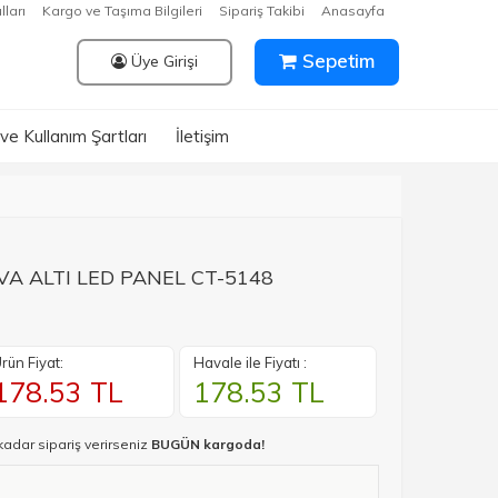
lları
Kargo ve Taşıma Bilgileri
Sipariş Takibi
Anasayfa
Sepetim
Üye Girişi
k ve Kullanım Şartları
İletişim
VA ALTI LED PANEL CT-5148
rün Fiyat:
Havale ile Fiyatı :
178.53
TL
178.53
TL
kadar sipariş verirseniz
BUGÜN kargoda!