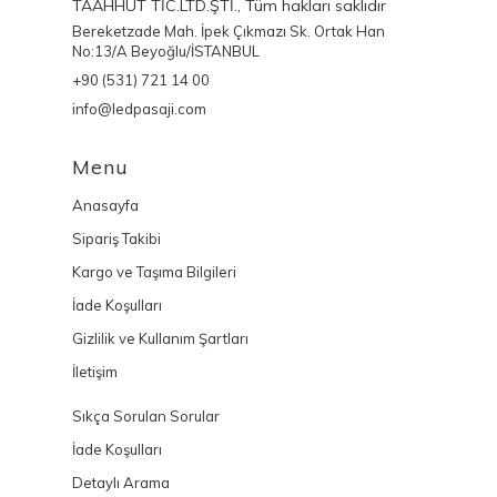
TAAHHÜT TİC.LTD.ŞTİ., Tüm hakları saklıdır
Bereketzade Mah. İpek Çıkmazı Sk. Ortak Han
No:13/A Beyoğlu/İSTANBUL
+90 (531) 721 14 00
info@ledpasaji.com
Menu
Anasayfa
Sipariş Takibi
Kargo ve Taşıma Bilgileri
İade Koşulları
Gizlilik ve Kullanım Şartları
İletişim
Sıkça Sorulan Sorular
İade Koşulları
Detaylı Arama