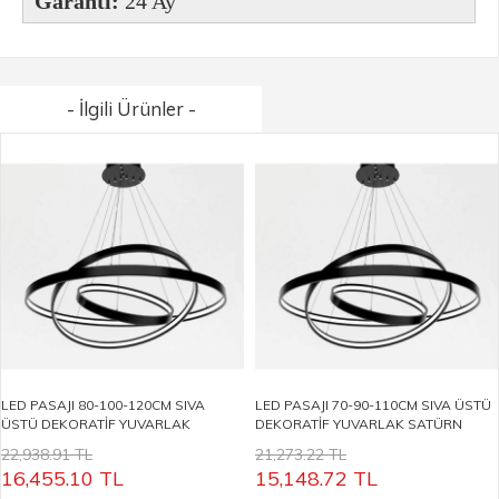
Garanti:
24 Ay
- İlgili Ürünler -
LED PASAJI 80-100-120CM SIVA
LED PASAJI 70-90-110CM SIVA ÜSTÜ
ÜSTÜ DEKORATİF YUVARLAK
DEKORATİF YUVARLAK SATÜRN
SATÜRN LİNEER ARMATÜR LP5032
LİNEER ARMATÜR LP5031
22,938.91 TL
21,273.22 TL
16,455.10
TL
15,148.72
TL