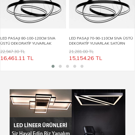
LED PASAJI 80-100-120CM SIVA
LED PASAJI 70-90-110CM SIVA ÜSTÜ
ÜSTÜ DEKORATİF YUVARLAK
DEKORATİF YUVARLAK SATÜRN
SATÜRN LİNEER ARMATÜR LP5032
LİNEER ARMATÜR LP5031
22,947.30 TL
21,281.00 TL
16,461.11
TL
15,154.26
TL