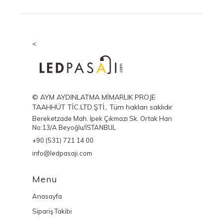
<
© AYM AYDINLATMA MİMARLIK PROJE
TAAHHÜT TİC.LTD.ŞTİ., Tüm hakları saklıdır
Bereketzade Mah. İpek Çıkmazı Sk. Ortak Han
No:13/A Beyoğlu/İSTANBUL
+90 (531) 721 14 00
info@ledpasaji.com
Menu
Anasayfa
Sipariş Takibi