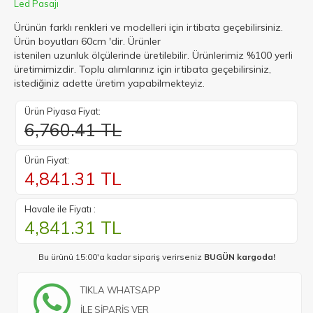
Led Pasajı
Ürünün farklı renkleri ve modelleri için irtibata geçebilirsiniz.
Ürün boyutları 60cm 'dir. Ürünler
istenilen uzunluk ölçülerinde üretilebilir. Ürünlerimiz %100 yerli
üretimimizdir. Toplu alımlarınız için irtibata geçebilirsiniz,
istediğiniz adette üretim yapabilmekteyiz.
Ürün Piyasa Fiyat:
6,760.41 TL
Ürün Fiyat:
4,841.31
TL
Havale ile Fiyatı :
4,841.31
TL
Bu ürünü 15:00'a kadar sipariş verirseniz
BUGÜN kargoda!
TIKLA WHATSAPP
İLE SİPARİŞ VER