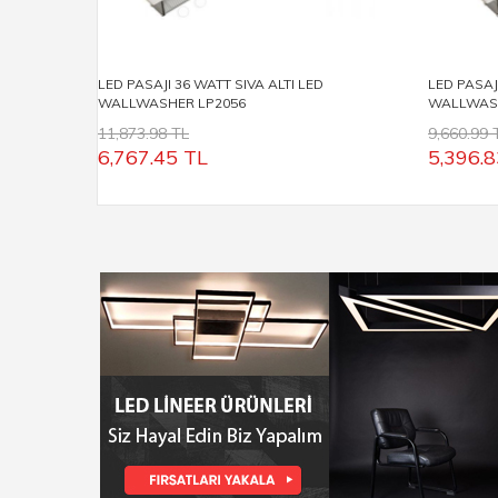
LED PASAJI 36 WATT SIVA ALTI LED
LED PASAJ
WALLWASHER LP2056
WALLWASH
11,873.98 TL
9,660.99 
6,767.45
TL
5,396.8