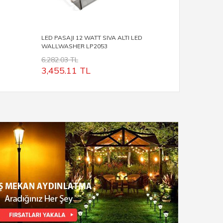
LED PASAJI 12 WATT SIVA ALTI LED
LED PASAJI
WALLWASHER LP2053
WALLWASH
6,282.03 TL
5,235.02 T
3,455.11
TL
2,912.5