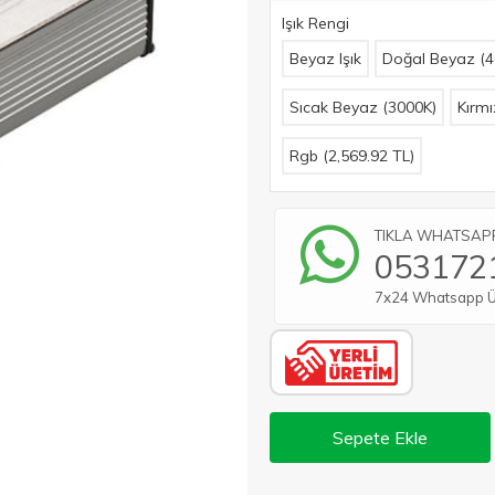
Işık Rengi
Beyaz Işık
Doğal Beyaz (4
Sıcak Beyaz (3000K)
Kırmı
Rgb (
2,569.92
TL)
TIKLA WHATSAPP 
053172
7x24 Whatsapp Üze
Sepete Ekle