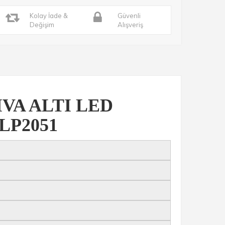
Kolay İade &
Güvenli
Değişim
Alışveriş
IVA ALTI LED
LP2051