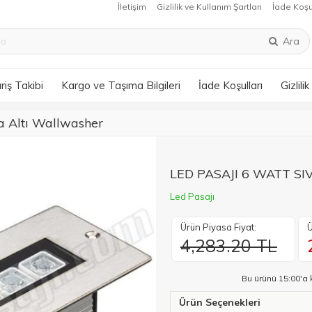
İletişim
Gizlilik ve Kullanım Şartları
İade Koşu
Ara
riş Takibi
Kargo ve Taşıma Bilgileri
İade Koşulları
Gizlili
a Altı Wallwasher
LED PASAJI 6 WATT S
Led Pasajı
Ürün Piyasa Fiyat:
Ü
4,283.20 TL
Bu ürünü 15:00'a 
Ürün Seçenekleri