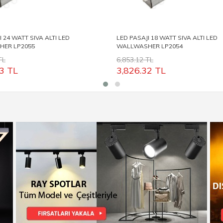
I 24 WATT SIVA ALTI LED
LED PASAJI 18 WATT SIVA ALTI LED
ER LP2055
WALLWASHER LP2054
TL
6,853.12 TL
3
TL
3,826.32
TL