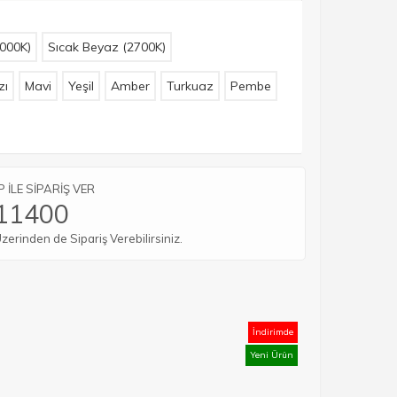
000K)
Sıcak Beyaz (2700K)
zı
Mavi
Yeşil
Amber
Turkuaz
Pembe
İLE SİPARİŞ VER
11400
rinden de Sipariş Verebilirsiniz.
İndirimde
Yeni Ürün