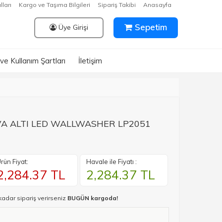
lları
Kargo ve Taşıma Bilgileri
Sipariş Takibi
Anasayfa
Sepetim
Üye Girişi
k ve Kullanım Şartları
İletişim
IVA ALTI LED WALLWASHER LP2051
rün Fiyat:
Havale ile Fiyatı :
2,284.37
TL
2,284.37
TL
kadar sipariş verirseniz
BUGÜN kargoda!