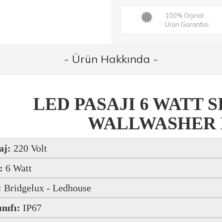
100% Orjinal
Ürün Garantisi
- Ürün Hakkında -
LED PASAJI 6 WATT S
WALLWASHER 
aj:
220 Volt
:
6 Watt
:
Bridgelux - Ledhouse
ınıfı:
IP67