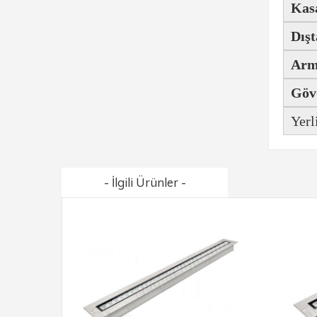
Kasa
Dışt
Arm
Göv
Yerl
- İlgili Ürünler -