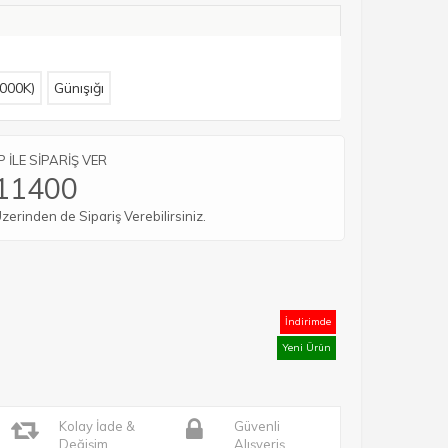
000K)
Günışığı
İLE SİPARİŞ VER
11400
rinden de Sipariş Verebilirsiniz.
İndirimde
Yeni Ürün
Kolay İade &
Güvenli
Değişim
Alışveriş