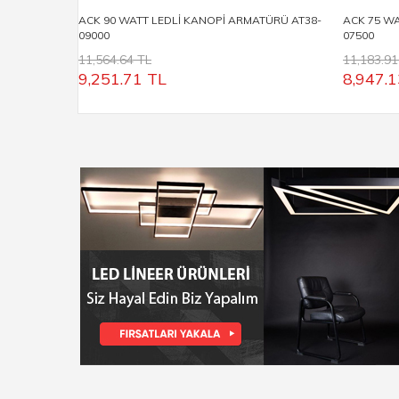
ACK 90 WATT LEDLİ KANOPİ ARMATÜRÜ AT38-
ACK 75 WA
09000
07500
11,564.64 TL
11,183.91
9,251.71
TL
8,947.1