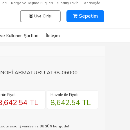
lları
Kargo ve Taşıma Bilgileri
Sipariş Takibi
Anasayfa
Sepetim
Üye Girişi
k ve Kullanım Şartları
İletişim
ANOPİ ARMATÜRÜ AT38-06000
rün Fiyat:
Havale ile Fiyatı :
8,642.54
TL
8,642.54
TL
kadar sipariş verirseniz
BUGÜN kargoda!