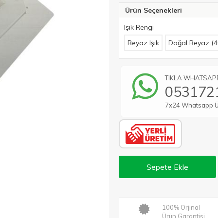
Ürün Seçenekleri
Işık Rengi
Beyaz Işık
Doğal Beyaz (4
TIKLA WHATSAPP 
053172
7x24 Whatsapp Üze
Sepete Ekle
100% Orjinal
Ürün Garantisi