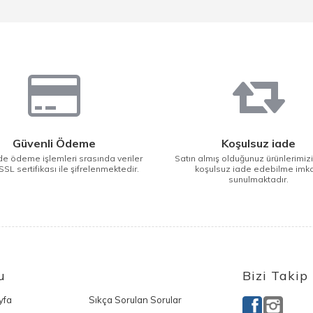
Güvenli Ödeme
Koşulsuz iade
e ödeme işlemleri srasında veriler
Satın almış olduğunuz ürünlerimiz
SSL sertifikası ile şifrelenmektedir.
koşulsuz iade edebilme imk
sunulmaktadır.
u
Bizi Takip
yfa
Sıkça Sorulan Sorular