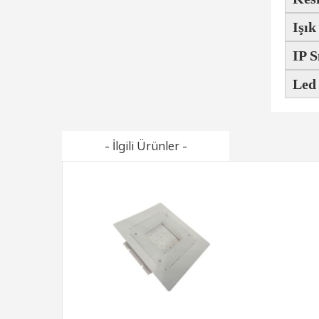
Işık
IP S
Led
- İlgili Ürünler -