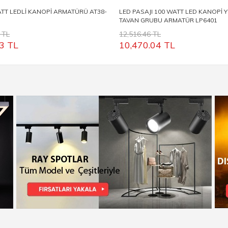
TT LEDLİ KANOPİ ARMATÜRÜ AT38-
LED PASAJI 100 WATT LED KANOPİ 
TAVAN GRUBU ARMATÜR LP6401
 TL
12,516.46 TL
3
TL
10,470.04
TL