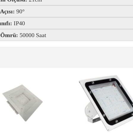
 Açısı:
90°
ınıfı:
IP40
 Ömrü:
50000 Saat