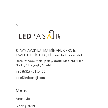
<
© AYM AYDINLATMA MİMARLIK PROJE
TAAHHÜT TİC.LTD.ŞTİ., Tüm hakları saklıdır
Bereketzade Mah. İpek Çıkmazı Sk. Ortak Han
No:13/A Beyoğlu/İSTANBUL
+90 (531) 721 14 00
info@ledpasaji.com
Menu
Anasayfa
Sipariş Takibi