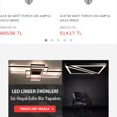
ACK 60 WATT TORCH LED AMPUL
ACK 50 WATT TORCH LED AMPUL
AA13-06020
AA13-05020
856.95 TL
642.71 TL
685.56
TL
514.17
TL