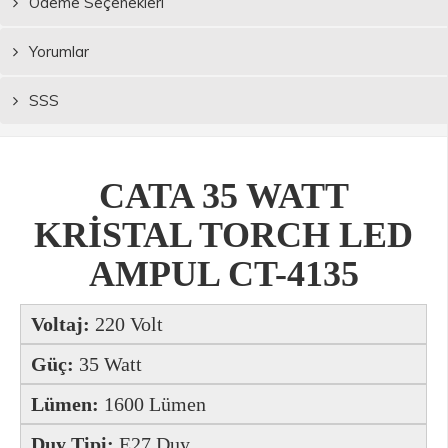
Ödeme Seçenekleri
Yorumlar
SSS
CATA 35 WATT
KRİSTAL TORCH LED
AMPUL CT-4135
Voltaj:
220 Volt
Güç:
35 Watt
Lümen:
1600 Lümen
Duy Tipi:
E27 Duy