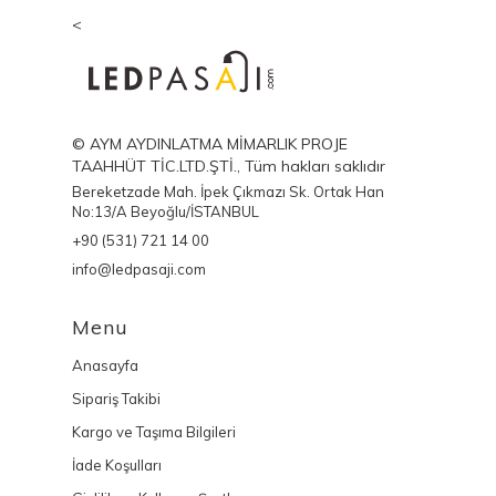
<
© AYM AYDINLATMA MİMARLIK PROJE
TAAHHÜT TİC.LTD.ŞTİ., Tüm hakları saklıdır
Bereketzade Mah. İpek Çıkmazı Sk. Ortak Han
No:13/A Beyoğlu/İSTANBUL
+90 (531) 721 14 00
info@ledpasaji.com
Menu
Anasayfa
Sipariş Takibi
Kargo ve Taşıma Bilgileri
İade Koşulları