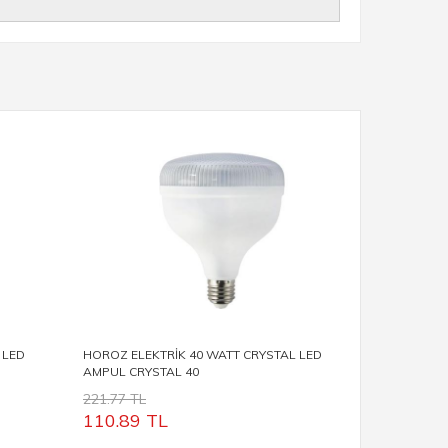
 LED
HOROZ ELEKTRİK 40 WATT CRYSTAL LED
HOROZ ELE
AMPUL CRYSTAL 40
AMPUL CRY
221.77 TL
162.29 TL
110.89
TL
81.38
T