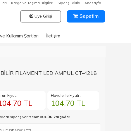
lları
Kargo ve Taşıma Bilgileri
Sipariş Takibi
Anasayfa
Sepetim
Üye Girişi
k ve Kullanım Şartları
İletişim
BİLİR FILAMENT LED AMPUL CT-4218
rün Fiyat:
Havale ile Fiyatı :
104.70
TL
104.70
TL
kadar sipariş verirseniz
BUGÜN kargoda!
İLE SİPARİŞ VER