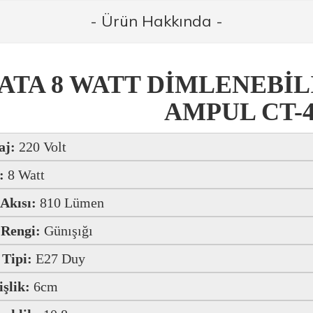
- Ürün Hakkında -
ATA 8 WATT DİMLENEBİL
AMPUL CT-4
aj:
220 Volt
:
8 Watt
 Akısı:
810 Lümen
 Rengi:
Günışığı
 Tipi:
E27 Duy
işlik:
6cm