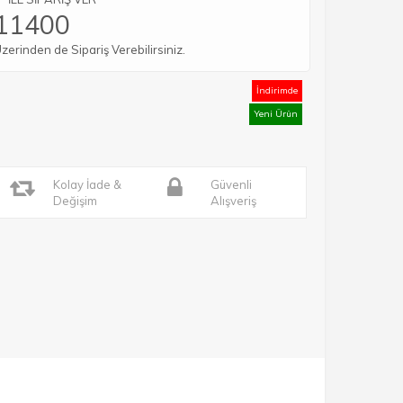
11400
rinden de Sipariş Verebilirsiniz.
İndirimde
Yeni Ürün
Kolay İade &
Güvenli
Değişim
Alışveriş