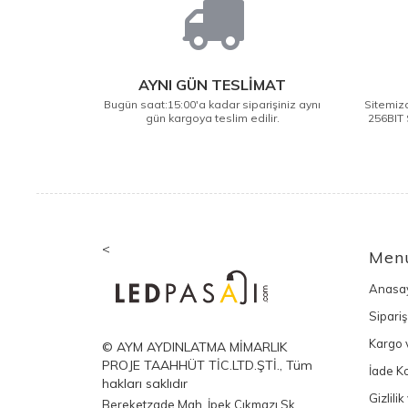
AYNI GÜN TESLİMAT
Bugün saat:15:00'a kadar siparişiniz aynı
Sitemizd
gün kargoya teslim edilir.
256BIT 
<
Men
Anasa
Sipariş
Kargo v
© AYM AYDINLATMA MİMARLIK
PROJE TAAHHÜT TİC.LTD.ŞTİ., Tüm
İade Ko
hakları saklıdır
Gizlili
Bereketzade Mah. İpek Çıkmazı Sk.