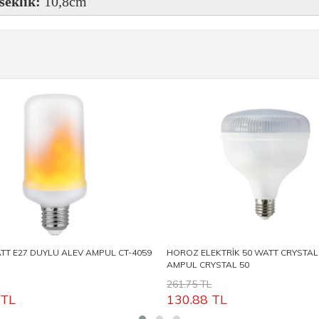
seklik:
10,8cm
TT E27 DUYLU ALEV AMPUL CT-4059
HOROZ ELEKTRİK 50 WATT CRYSTAL
AMPUL CRYSTAL 50
261.75 TL
TL
130.88
TL