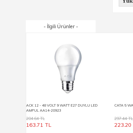
Yük
- İlgili Ürünler -
ACK 12 - 48 VOLT 9 WATT E27 DUYLU LED
CATA 5 WA
AMPUL AA14-20923
204.64 TL
297.44 TL
163.71
TL
223.20