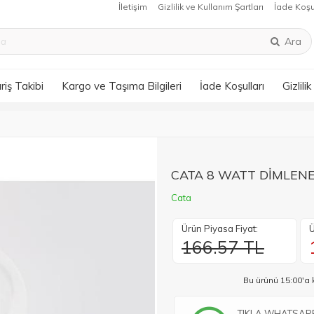
İletişim
Gizlilik ve Kullanım Şartları
İade Koşu
Ara
riş Takibi
Kargo ve Taşıma Bilgileri
İade Koşulları
Gizlili
CATA 8 WATT DİMLENE
Cata
Ürün Piyasa Fiyat:
Ü
166.57 TL
Bu ürünü 15:00'a 
TIKLA WHATSAPP 