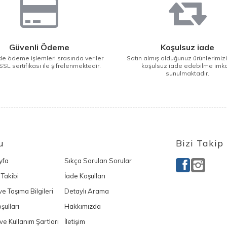
Güvenli Ödeme
Koşulsuz iade
e ödeme işlemleri srasında veriler
Satın almış olduğunuz ürünlerimiz
SSL sertifikası ile şifrelenmektedir.
koşulsuz iade edebilme imk
sunulmaktadır.
u
Bizi Takip
yfa
Sıkça Sorulan Sorular
 Takibi
İade Koşulları
e Taşıma Bilgileri
Detaylı Arama
şulları
Hakkımızda
k ve Kullanım Şartları
İletişim