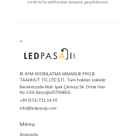
14 00 No'lu telefondan iletişime geçebilirsiniz.
<
© AYM AYDINLATMA MİMARLIK PROJE
TAAHHÜT TİC.LTD.ŞTİ., Tüm hakları saklıdır
Bereketzade Mah. İpek Çıkmazı Sk. Ortak Han
No:13/A Beyoğlu/İSTANBUL
+90 (531) 721 14 00
info@ledpasaji.com
Menu
Anasayfa